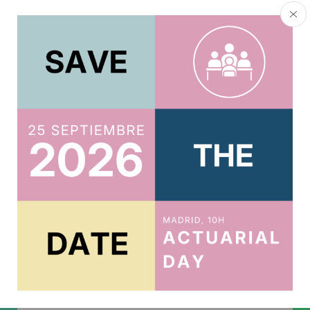
El director del Observatorio Actuarial de Previsión
Social del Instituto de Actuarios de España, Gregorio
Gil de Rozas, ha participado en el primero de los...
Continue Reading
ACTUARIOS.ORG
Suscríbete al boletín
Te mantendremos al tanto de todo