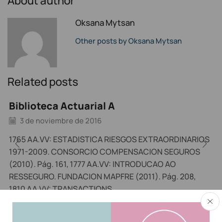
About author
Oksana Mytsan
Other posts by Oksana Mytsan
Related posts
Biblioteca Actuarial A
3 de noviembre de 2016
1765 AA.VV: ESTADISTICA RIESGOS EXTRAORDINARIOS
1971-2009. CONSORCIO COMPENSACION SEGUROS
(2010). Pág. 161, 1777 AA.VV: INTRODUCAO AO
RESSEGURO. FUNDACION MAPFRE (2011). Pág. 208,
1810 AA.VV: TRANSACTIONS...
Continue Reading