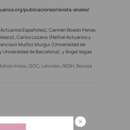
tuarios.org/publicaciones/revista-anales/
 de Actuarios Españoles), Carmen Boado Penas
s Vasco), Carlos Lozano (Nathal Actuarios y
Francisco Muñoz Murgui (Universidad de
 y Universidad de Barcelona), y Ángel Vegas
tation Index
,
ISOC
,
Latindex
,
RESH
,
Revista