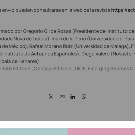
e envío pueden consultarse en la web de la revista
https://ac
 formado por Gregorio Gil de Rozas (Presidente del Instituto
sidade Nova de Lisboa), Iñaki de la Peña (Universidad del Paí
 de México), Rafael Moreno Ruiz (Universidad de Málaga), 
el Instituto de Actuarios Españoles), Diego Valero (Novaster
lcalá de Henares)
mité Editorial
,
Consejo Editorial
,
DICE
,
Emerging Sources Ci