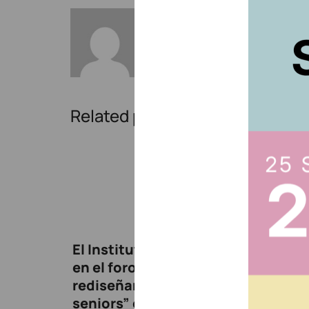
Oksana Mytsan
Other posts by Oksana My
Related posts
El Instituto de Actuarios participó
en el foro “Horizonte Silver:
rediseñando el futuro de los
seniors” organizado por El