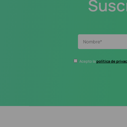
Suscr
Acepto la
política de priva