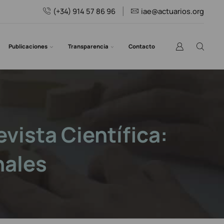
(+34) 914 57 86 96
iae@actuarios.org
Publicaciones
Transparencia
Contacto
vista Científica:
nales