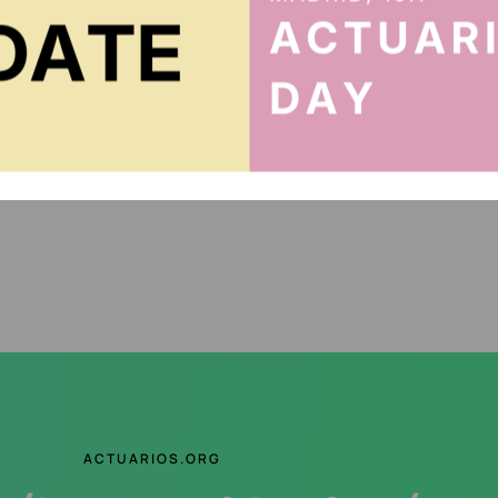
6 de julio de 2026
M
G
El Instituto de Actuarios de España ha
c
realizado una aportación económica de 4.500
p
euros a tres organizaciones de reconocida
trayectoria en el ámbito de la...
Continue Reading
ACTUARIOS.ORG