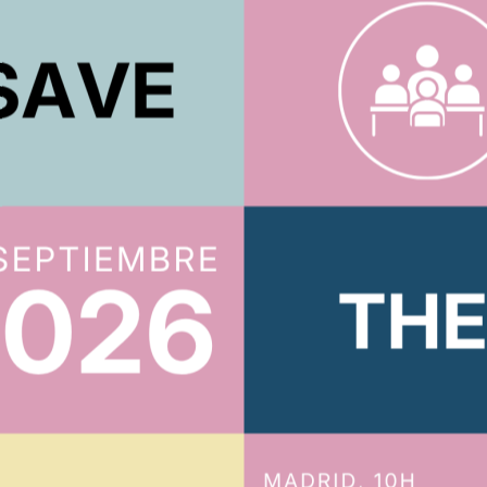
tsan
El Instituto de Actuarios colabora
con tres ONG en ayuda a los
afectados por el terremoto de
Venezuela