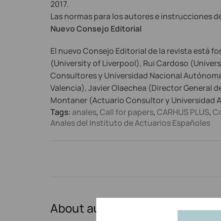
2017.
Las normas para los autores e instrucciones d
Nuevo Consejo Editorial
El nuevo Consejo Editorial de la revista está
(University of Liverpool), Rui Cardoso (Univer
Consultores y Universidad Nacional Autónoma
Valencia), Javier Olaechea (Director General d
Montaner (Actuario Consultor y Universidad A
Tags:
anales
,
Call for papers
,
CARHUS PLUS
,
Co
Anales del Instituto de Actuarios Españoles
About author