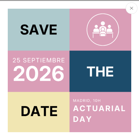
About author
Oksana Mytsan
Other posts by Oksana Mytsan
Related posts
Calificación y predicción del retiro
temprano usando técnicas de machine
learning: aplicación a los planes privados
de pensiones
30 de noviembre de 2019
SCORING AND PREDICTION OF EARLY RETIREMENT
USING MACHINE LEARNING TECHNIQUES: APPLICATION