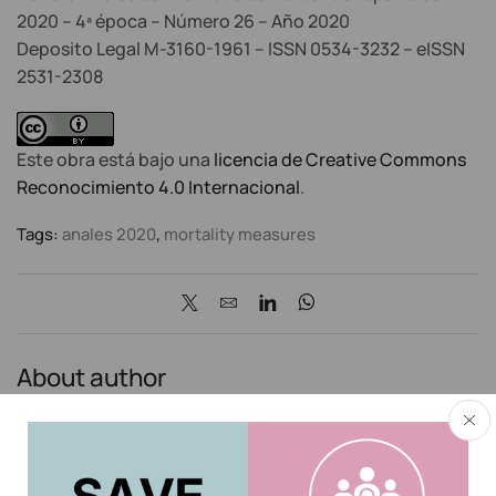
2020 – 4ª época – Número 26 – Año 2020
Deposito Legal M-3160-1961 – ISSN 0534-3232 – eISSN
2531-2308
Este obra está bajo una
licencia de Creative Commons
Reconocimiento 4.0 Internacional
.
Tags:
anales 2020
,
mortality measures
About author
Oksana Mytsan
Other posts by Oksana Mytsan