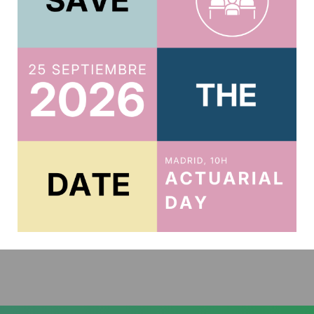
Related posts
Implicaciones éticas de los life
settlements y los viatical settlements
22 de diciembre de 2020
SOME ETHICAL ISSUES IN LIFE SETTLEMENTSAND
VIATICAL SETTLEMENTS IMPLICACIONES ÉTICAS DE
LOS LIFE SETTLEMENTS Y LOS VIATICAL SETTLEMENTS
Jorge de Andrés-Sánchez Actuario de Seguros,
Profesor...
Continue Reading