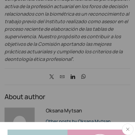
activa de la profesión actuarial en los foros de decisión
relacionados con la biométrica es un reconocimiento al
trabajo previo del Instituto realizado como asesor en el
proceso reciente de elaboración de las tablas de
supervivencia. Nuestro propósito es contribuir a los
objetivos de la Comisión aportando las mejores
prácticas actuariales y cumpliendo los criterios de la
deontología ética profesional
”.
About author
Oksana Mytsan
Other posts by Oksana Mytsan