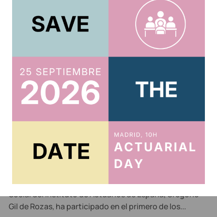
Related posts
El Instituto de Actuarios participó en el
foro “Horizonte Silver: rediseñando el
futuro de los seniors” organizado por El
Confidencial
11 de julio de 2026
El director del Observatorio Actuarial de Previsión
Social del Instituto de Actuarios de España, Gregorio
Gil de Rozas, ha participado en el primero de los...