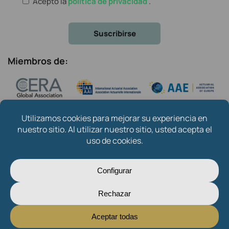
Acepto la
política de privacidad
.
Miembros de:
Copyright © 2024
Instituto de Actuarios Españoles
.
Created by
Oksana Mytsan
Sobre nosotros
Contacto