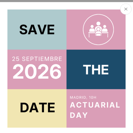
El director del Observatorio Actuarial de Previsión
Social del Instituto de Actuarios de España, Gregorio
Gil de Rozas, ha participado en el primero de los...
Continue Reading
ACTUARIOS.ORG
Suscríbete al boletín
Te mantendremos al tanto de todo