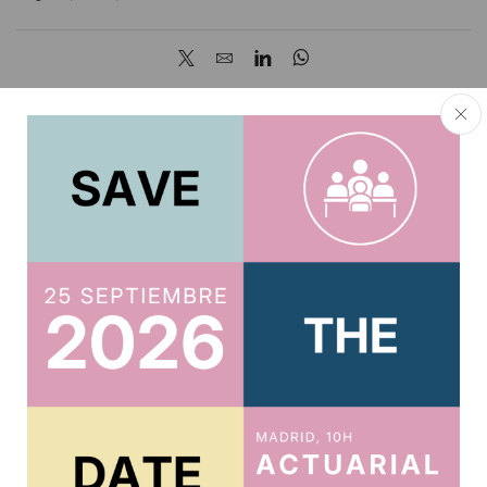
About author
Oksana Mytsan
Other posts by Oksana Mytsan
Related posts