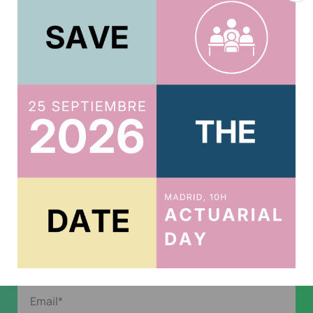
Continue Reading
ACTUARIOS.ORG
Suscríbete al boletín
Te mantendremos al tanto de todo