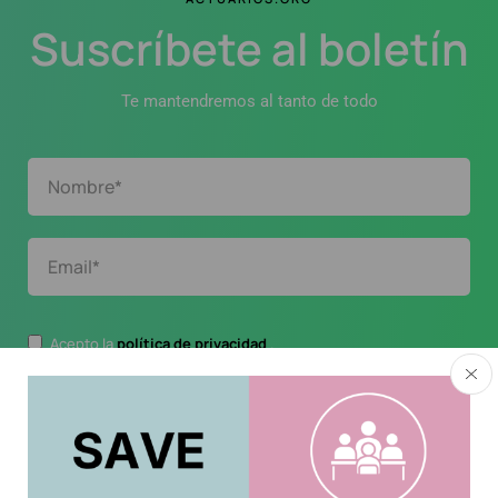
Suscríbete al boletín
Te mantendremos al tanto de todo
Acepto la
política de privacidad
.