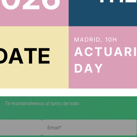
Showing 1–10 of 20 posts
ACTUARIOS.ORG
íbete al boletín
Te mantendremos al tanto de todo