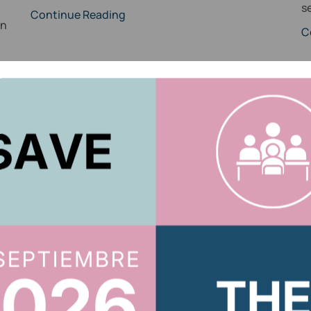
s
Continue Reading
ón
C
6,
1
2