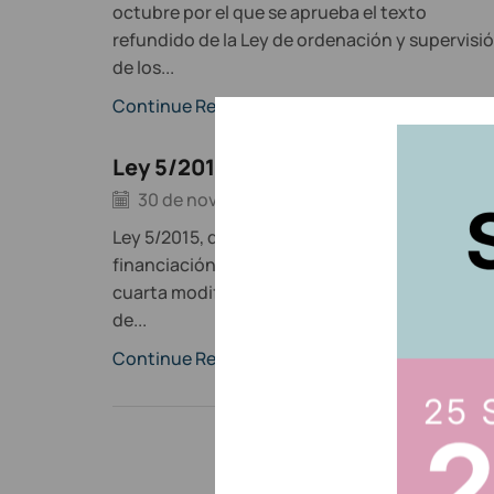
octubre por el que se aprueba el texto
refundido de la Ley de ordenación y supervisi
de los...
Continue Reading
Ley 5/2015
30 de noviembre de 2022
/
0
Ley 5/2015, de 27 de abril de fomento de la
financiación empresarial. (La disposición final
cuarta modifica el artículo 25 de la Ley 26/200
de...
Continue Reading