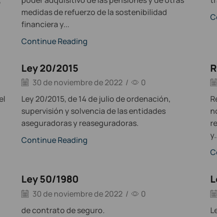
medidas de refuerzo de la sostenibilidad
C
financiera y...
Continue Reading
Ley 20/2015
R
30 de noviembre de 2022
/
0
el
Ley 20/2015, de 14 de julio de ordenación,
R
supervisión y solvencia de las entidades
n
aseguradoras y reaseguradoras.
r
y.
Continue Reading
C
Ley 50/1980
L
30 de noviembre de 2022
/
0
de contrato de seguro.
L