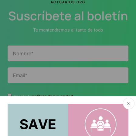
ACTUARIOS.ORG
Suscríbete al boletín
Te mantendremos al tanto de todo
Acepto la
política de privacidad
.