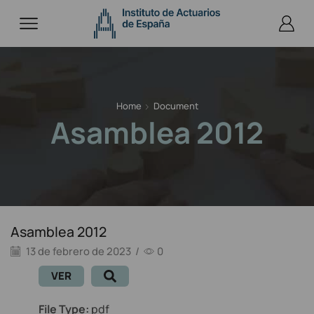
Home
Document
Asamblea 2012
Asamblea 2012
13 de febrero de 2023
/
0
VER
File Type:
pdf