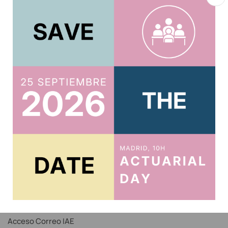
Acepto la
política de privacidad
.
Usuario
Acreditar CPD 2025
Acceso al Área Privada
Acceso Correo IAE