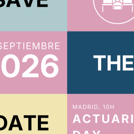
ACTUARIOS.ORG
íbete al boletín
Te mantendremos al tanto de todo