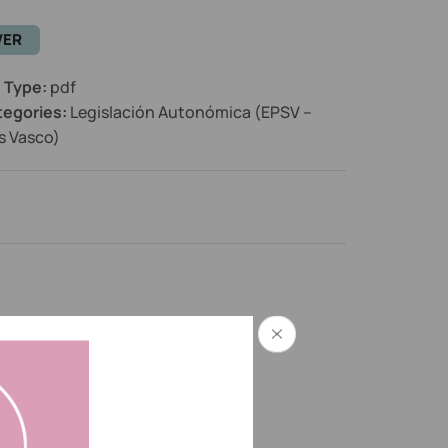
VER
e Type:
pdf
tegories:
Legislación Autonómica (EPSV –
s Vasco)