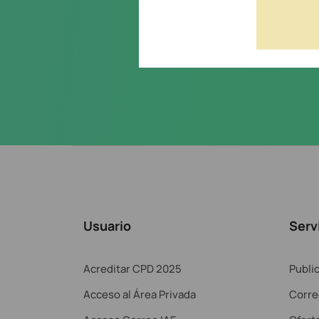
Acepto la
política de priva
Usuario
Serv
Acreditar CPD 2025
Publi
Acceso al Área Privada
Corre