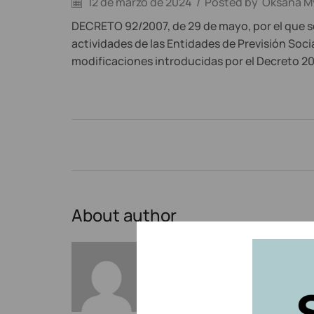
12 de marzo de 2024
/
Posted by
Oksana M
DECRETO 92/2007, de 29 de mayo, por el que se
actividades de las Entidades de Previsión Soci
modificaciones introducidas por el Decreto 2
About author
Oksana Mytsan
Other posts by Oksana My