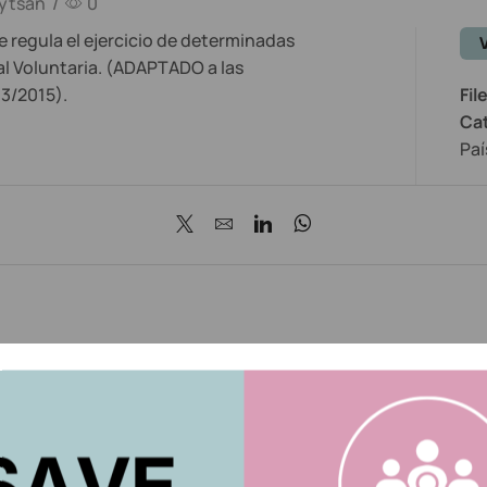
ytsan
/
0
 regula el ejercicio de determinadas
al Voluntaria. (ADAPTADO a las
03/2015).
Fil
Ca
Paí
tsan