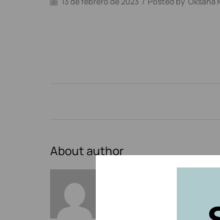
13 de febrero de 2023
/
Posted by
Oksana 
About author
Oksana Mytsan
Other posts by Oksana My