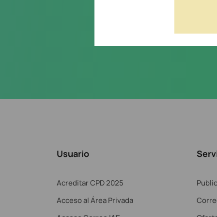
Acepto la
política de priva
Usuario
Serv
Acreditar CPD 2025
Publi
Acceso al Área Privada
Corre