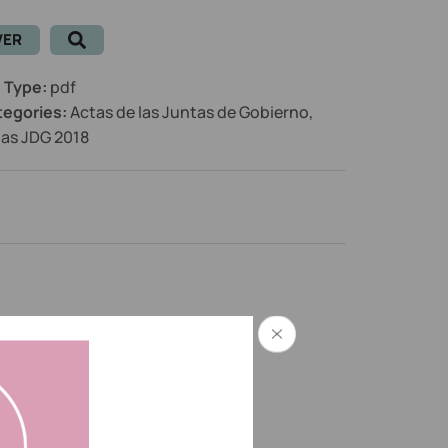
VER
e Type:
pdf
tegories:
Actas de las Juntas de Gobierno,
as JDG 2018