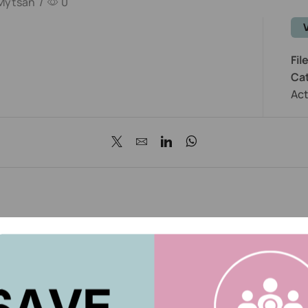
Mytsan
/
0
Fil
Ca
Act
tsan