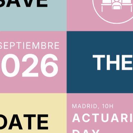
ACTUARIOS.ORG
íbete al boletín
Te mantendremos al tanto de todo