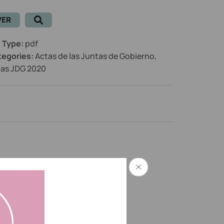
VER
e Type:
pdf
tegories:
Actas de las Juntas de Gobierno,
tas JDG 2020