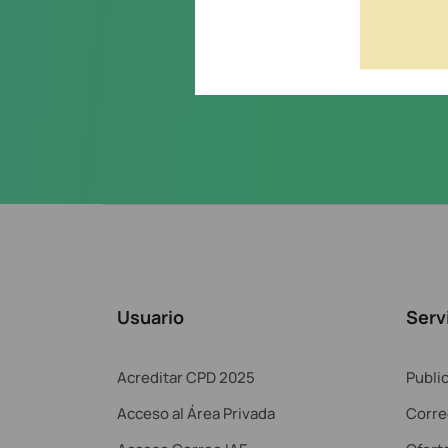
Acepto la
política de priva
Usuario
Serv
Acreditar CPD 2025
Publi
Acceso al Área Privada
Corre