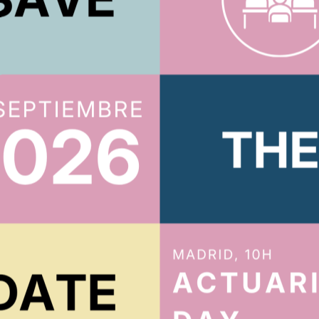
ACTUARIOS.ORG
íbete al boletín
Te mantendremos al tanto de todo