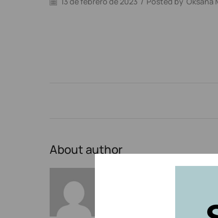
13 de febrero de 2023
/
Posted by
Oksana 
About author
Oksana Mytsan
Other posts by Oksana My