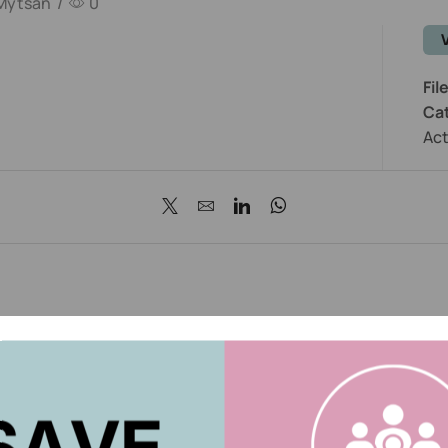
Mytsan
/
0
Fil
Ca
Ac
tsan