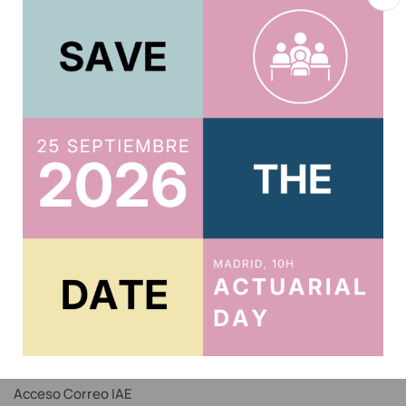
Acepto la
política de privacidad
.
Usuario
Acreditar CPD 2025
Acceso al Área Privada
Acceso Correo IAE