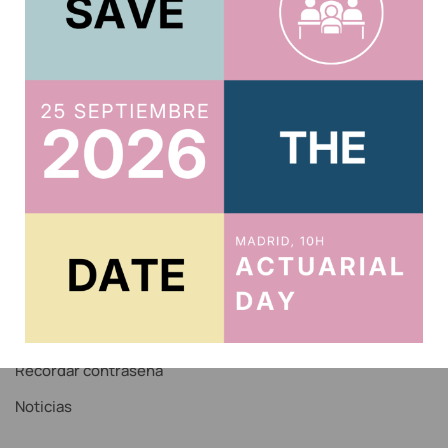
Usuario
Acreditar CPD 2025
Acceso al Área Privada
Acceso Correo IAE
Recordar contraseña
Noticias