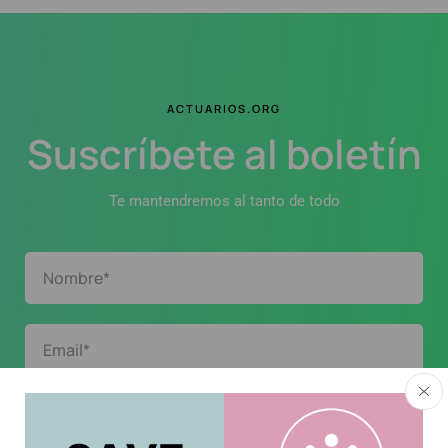
ACTUARIOS.ORG
Suscríbete al boletín
Te mantendremos al tanto de todo
Acepto la
política de privacidad
.