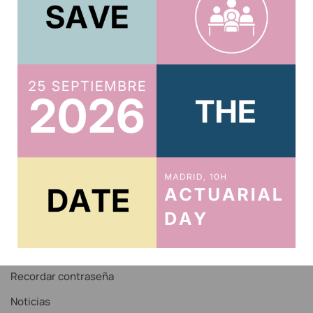
Usuario
Acreditar CPD 2025
Acceso al Área Privada
Acceso Correo IAE
Recordar contraseña
Noticias