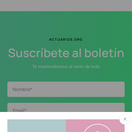
ACTUARIOS.ORG
Suscríbete al boletín
Te mantendremos al tanto de todo
Acepto la
política de privacidad
.