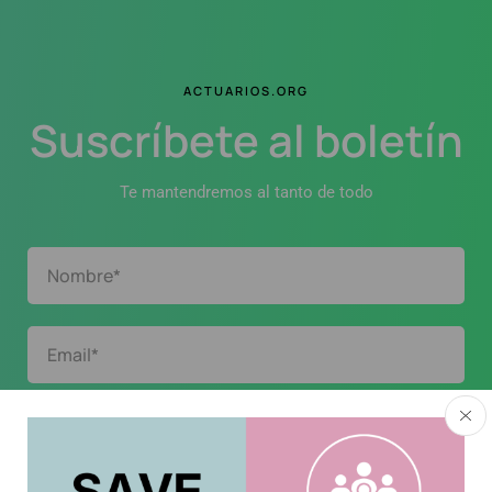
ACTUARIOS.ORG
Suscríbete al boletín
Te mantendremos al tanto de todo
Acepto la
política de privacidad
.