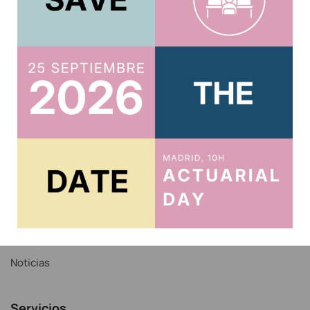
Usuario
Acreditar CPD 2025
Acceso al Área Privada
Acceso Correo IAE
Recordar contraseña
Noticias
Servicios