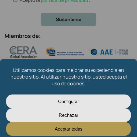
Acepto la
política de privacidad
.
Miembros de:
Copyright © 2024
Instituto de Actuarios Españoles
.
Created by
Oksana Mytsan
Sobre nosotros
Contacto