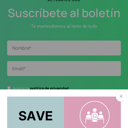
Suscríbete al boletín
Te mantendremos al tanto de todo
Acepto la
política de privacidad
.