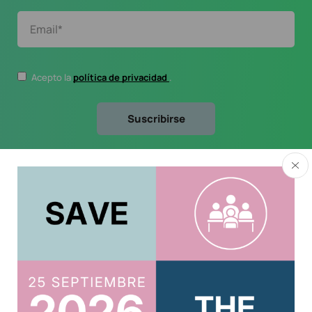
Acepto la
política de privacidad
.
Usuario
Acreditar CPD 2025
Acceso al Área Privada