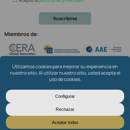
Acepto la
política de privacidad
.
Miembros de:
Copyright © 2024
Instituto de Actuarios Españoles
.
Created by
Oksana Mytsan
Sobre nosotros
Contacto