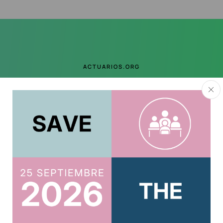
ACTUARIOS.ORG
Suscríbete al boletín
Te mantendremos al tanto de todo
Acepto la
política de privacidad
.