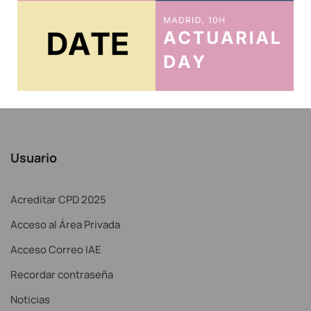
Usuario
Acreditar CPD 2025
Acceso al Área Privada
Acceso Correo IAE
Recordar contraseña
Noticias