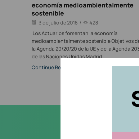
economía medioambientalmente
sostenible
3 de julio de 2018
/
428
Los Actuarios fomentan la economía
medioambientalmente sostenible Objetivos d
la Agenda 20/20/20 de la UE y de la Agenda 20
de las Naciones Unidas Madrid,...
Continue Reading