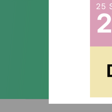
Suscr
Acepto la
política de priva