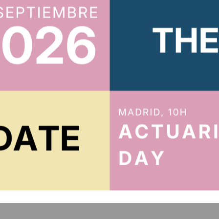
íbete al boletín
Te mantendremos al tanto de todo
cidad
.