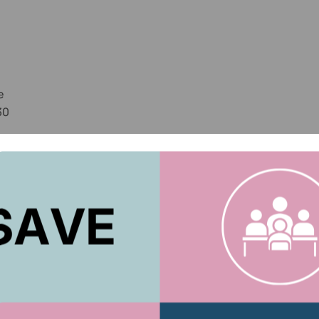
e
30
ACTUARIOS.ORG