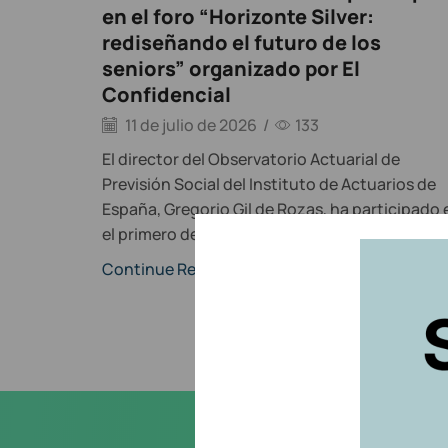
en el foro “Horizonte Silver:
rediseñando el futuro de los
seniors” organizado por El
Confidencial
11 de julio de 2026
/
133
El director del Observatorio Actuarial de
Previsión Social del Instituto de Actuarios de
España, Gregorio Gil de Rozas, ha participado 
el primero de los...
Continue Reading