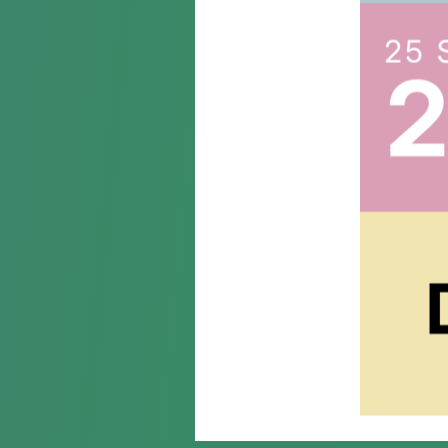
Suscr
Acepto la
política de priva