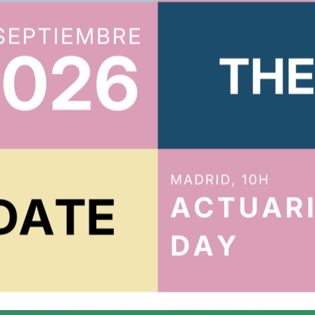
ACTUARIOS.ORG
íbete al boletín
Te mantendremos al tanto de todo
cidad
.