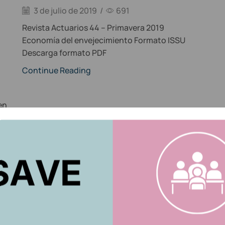
3 de julio de 2019
/
691
Revista Actuarios 44 – Primavera 2019
Economía del envejecimiento Formato ISSU
Descarga formato PDF
Continue Reading
en