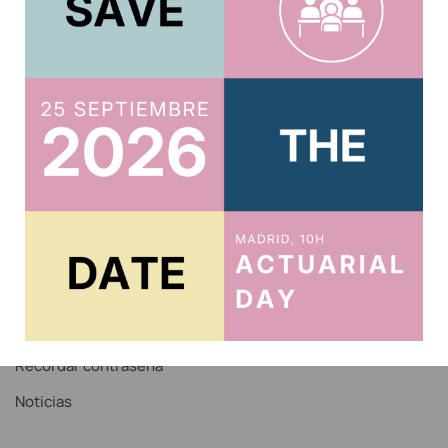
Usuario
Acreditar CPD 2025
Acceso al Área Privada
Acceso Correo IAE
Recordar contraseña
Noticias