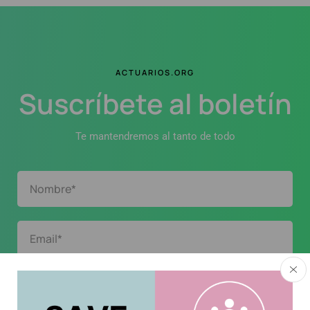
ACTUARIOS.ORG
Suscríbete al boletín
Te mantendremos al tanto de todo
Acepto la
política de privacidad
.