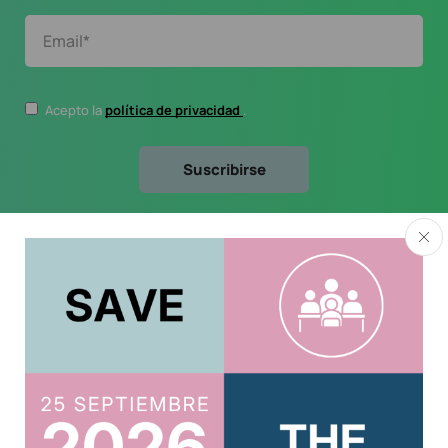
Acepto la
política de privacidad
.
Usuario
Acreditar CPD 2025
Acceso al Área Privada