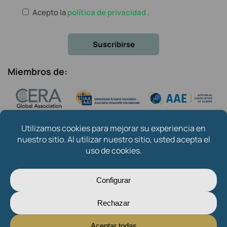
Acepto la
política de privacidad
.
Miembros de:
Copyright © 2024
Instituto de Actuarios Españoles
.
Created by
Oksana Mytsan
Sobre nosotros
Contacto