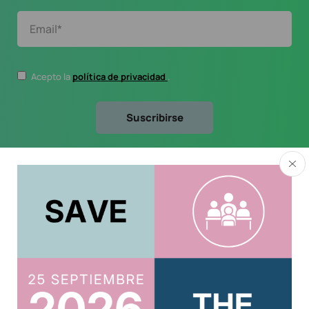
Acepto la
política de privacidad
.
Usuario
Acreditar CPD 2025
Acceso al Área Privada