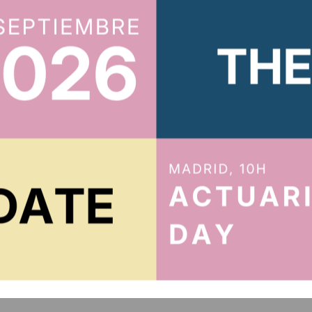
ACTUARIOS.ORG
íbete al boletín
Te mantendremos al tanto de todo
cidad
.