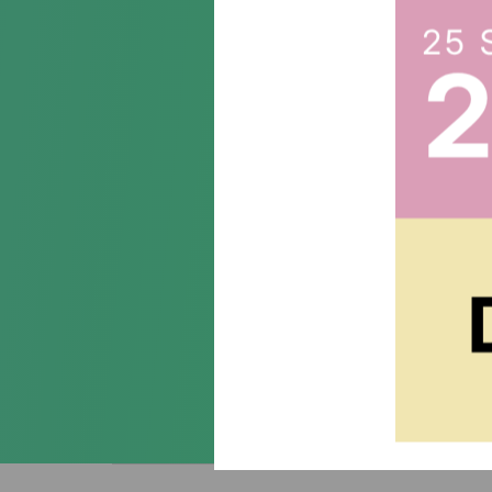
Suscr
Acepto la
política de priva