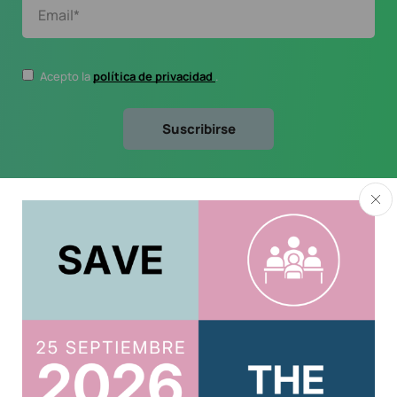
Acepto la
política de privacidad
.
Usuario
Acreditar CPD 2025
Acceso al Área Privada