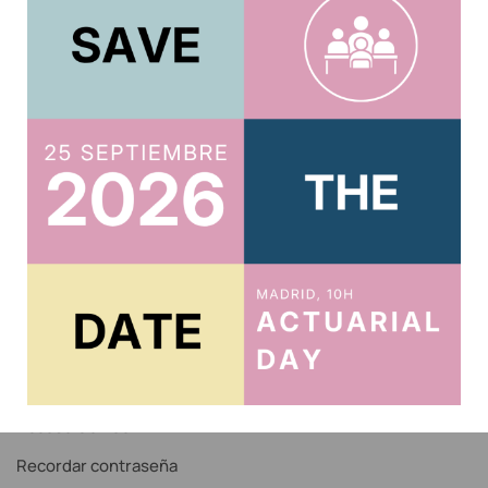
Acepto la
política de privacidad
.
Usuario
Acreditar CPD 2025
Acceso al Área Privada
Acceso Correo IAE
Recordar contraseña