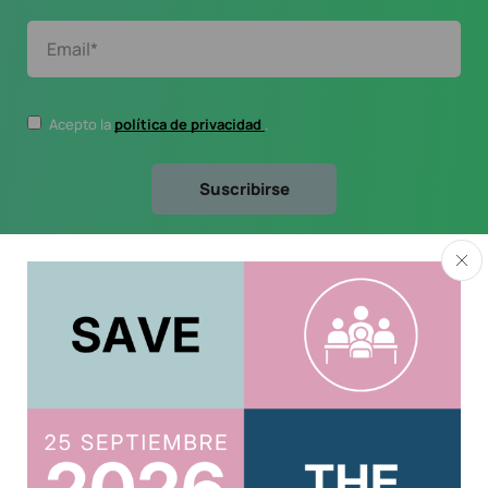
Acepto la
política de privacidad
.
Usuario
Acreditar CPD 2025
Acceso al Área Privada