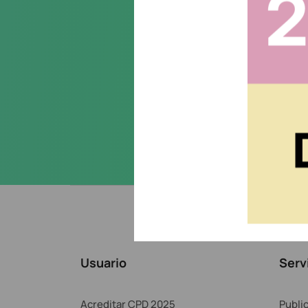
Acepto la
política de priva
Usuario
Serv
Acreditar CPD 2025
Publi