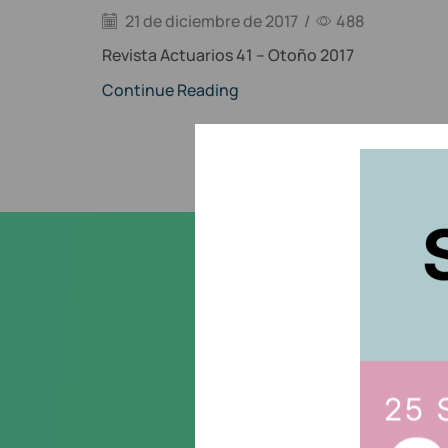
21 de diciembre de 2017
/
488
Revista Actuarios 41 – Otoño 2017
Continue Reading
Suscr