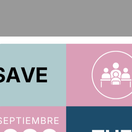
ACTUARIOS.ORG
íbete al boletín
Te mantendremos al tanto de todo