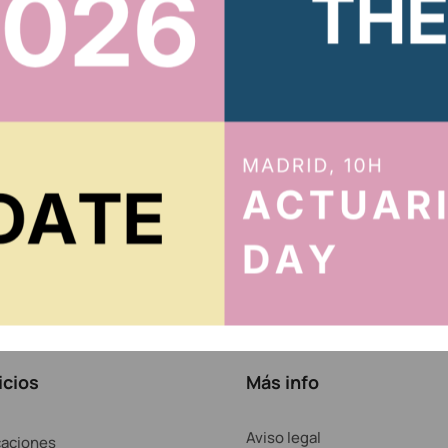
cidad
.
icios
Más info
Aviso legal
caciones