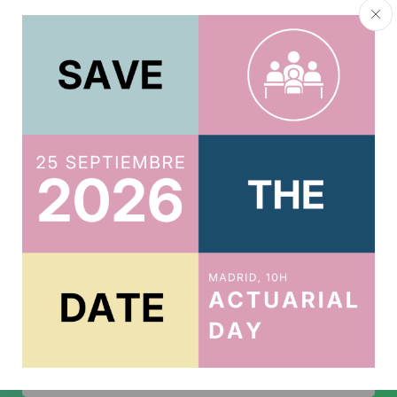
ACTUARIOS.ORG
Suscríbete al boletín
Te mantendremos al tanto de todo