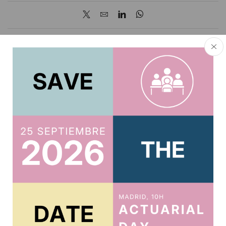
About author
Oksana Mytsan
Other posts by Oksana Mytsan
Related posts