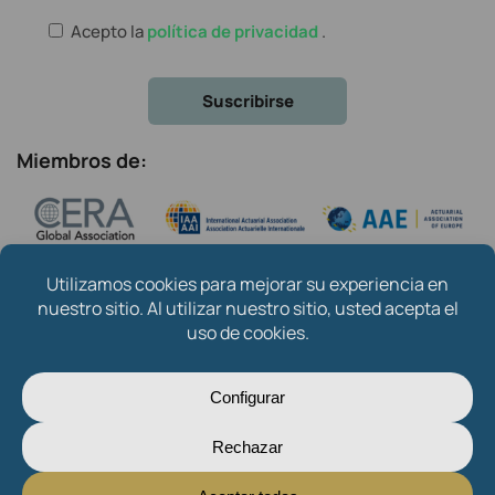
Acepto la
política de privacidad
.
Miembros de:
Copyright © 2024
Instituto de Actuarios Españoles
.
Created by
Oksana Mytsan
Sobre nosotros
Contacto