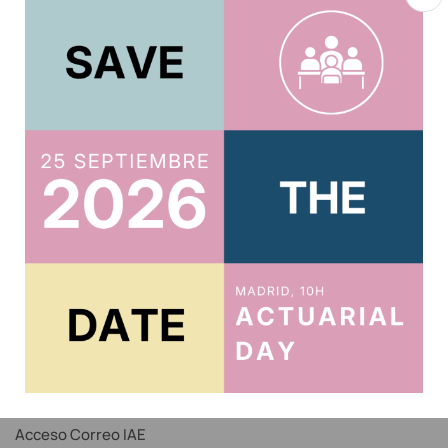
Acepto la
política de privacidad
.
Usuario
Acreditar CPD 2025
Acceso al Área Privada
Acceso Correo IAE