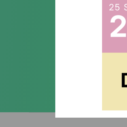
Suscr
Acepto la
política de priva