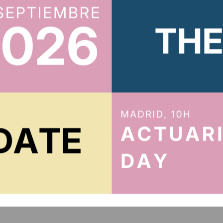
íbete al boletín
Te mantendremos al tanto de todo
cidad
.