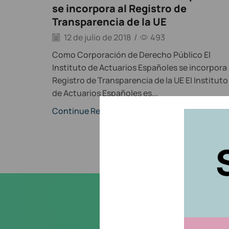
se incorpora al Registro de
Transparencia de la UE
12 de julio de 2018
/
493
Como Corporación de Derecho Público El
Instituto de Actuarios Españoles se incorpora 
Registro de Transparencia de la UE El Instituto
de Actuarios Españoles es...
Continue Reading