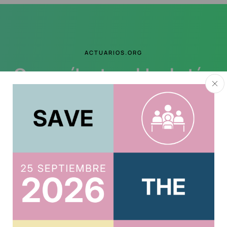
ACTUARIOS.ORG
Suscríbete al boletín
Te mantendremos al tanto de todo
Acepto la
política de privacidad
.