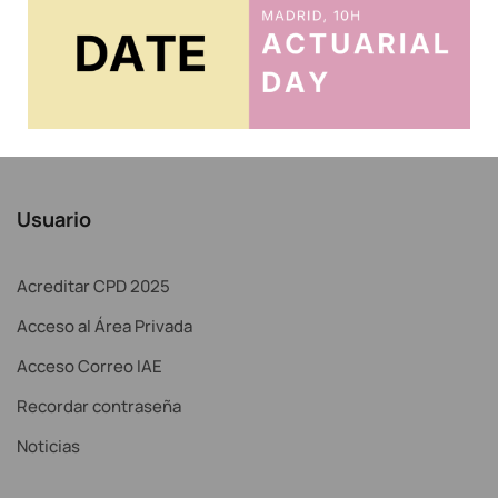
Usuario
Acreditar CPD 2025
Acceso al Área Privada
Acceso Correo IAE
Recordar contraseña
Noticias